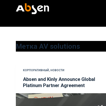
П
е
р
е
й
т
и
Метка
AV solutions
к
с
у
т
КОРПОРАТИВНЫЙ
,
НОВОСТИ
и
Absen and Kinly Announce Global
Platinum Partner Agreement