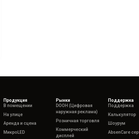
Продукция
Рынки
Поддержка
В помещении
DOOH (Цифровая
Поддержка
наружная реклама)
На улице
Калькулятор
Розничная торговля
Аренда и сцена
Шоурум
Коммерческий
МикроLED
AbsenCare се
дисплей