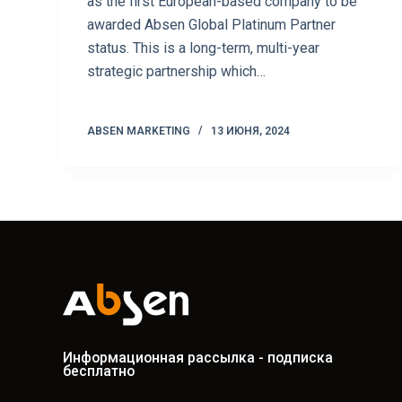
as the first European-based company to be
awarded Absen Global Platinum Partner
status. This is a long-term, multi-year
strategic partnership which…
ABSEN MARKETING
13 ИЮНЯ, 2024
Информационная рассылка - подписка
бесплатно