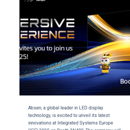
Absen, a global leader in LED display
technology, is excited to unveil its latest
innovations at Integrated Systems Europe