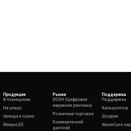
Продукция
Рынки
Поддержка
В помещении
DOOH (Цифровая
Поддержка
наружная реклама)
На улице
Калькулятор
Розничная торговля
Аренда и сцена
Шоурум
Коммерческий
МикроLED
AbsenCare се
дисплей