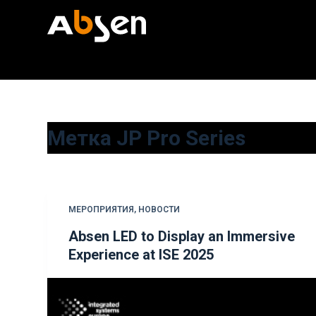
П
е
р
е
й
т
и
Метка
JP Pro Series
к
с
у
т
МЕРОПРИЯТИЯ
,
НОВОСТИ
и
Absen LED to Display an Immersive
Experience at ISE 2025