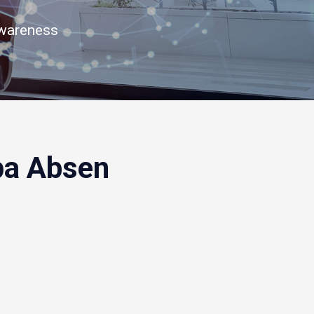
awareness
а Absen