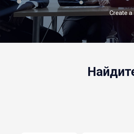
Create a
Найдит