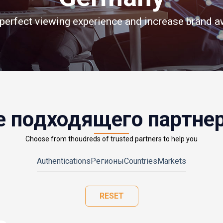
 perfect viewing experience and increase brand 
е подходящего партнер
Choose from thoudreds of trusted partners to help you
Authentications
Регионы
Countries
Markets
RESET