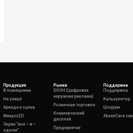
Продукция
Рынки
Поддержка
В помещении
DOOH (Цифровая
Поддержка
наружная реклама)
На улице
Калькулятор
Розничная торговля
Аренда и сцена
Шоурум
Коммерческий
МикроLED
AbsenCare се
дисплей
Экран “все – в –
Предприятие
одном”