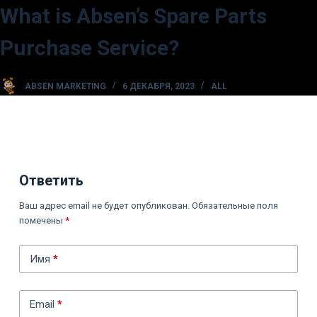
What is Absen’s Spare Parts
П
е
Purchase Service?
р
е
ABSEN MARKETING
6 ДЕКАБРЯ, 2023
ALL
й
т
и
к
с
Ответить
у
т
Ваш адрес email не будет опубликован.
Обязательные поля
и
помечены
*
Имя
*
Email
*