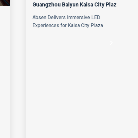
Guangzhou Baiyun Kaisa City Plaza
Ка
шт
Absen Delivers Immersive LED
вс
Experiences for Kaisa City Plaza
п
ст
ат