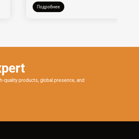
Подробнее
xpert
h-quality products, global presence, and