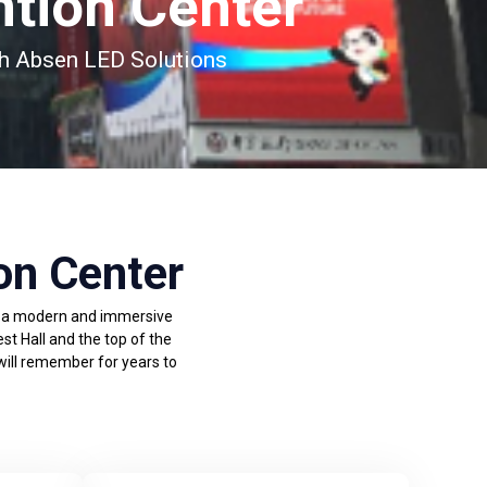
ntion Center
th Absen LED Solutions
on Center
te a modern and immersive
t Hall and the top of the
 will remember for years to