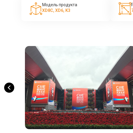
Модель продукта
XD8C, XD6, K3