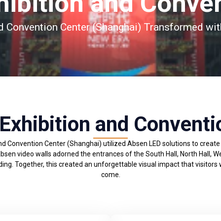
hibition and Conve
nd Convention Center (Shanghai) Transformed wi
 Exhibition and Conventi
and Convention Center (Shanghai) utilized Absen LED solutions to crea
sen video walls adorned the entrances of the South Hall, North Hall, Wes
ng. Together, this created an unforgettable visual impact that visitors
come.