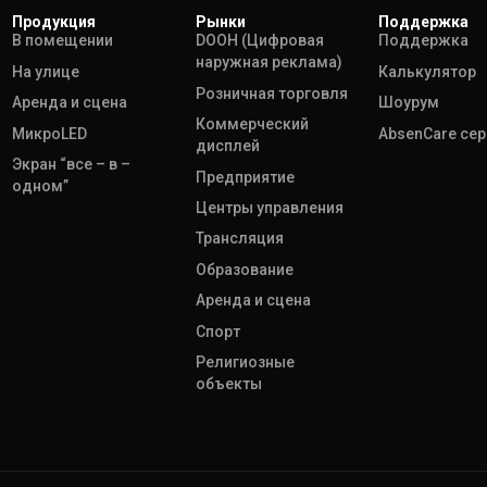
Продукция
Рынки
Поддержка
В помещении
DOOH (Цифровая
Поддержка
наружная реклама)
На улице
Калькулятор
Розничная торговля
Аренда и сцена
Шоурум
Коммерческий
МикроLED
AbsenCare се
дисплей
Экран “все – в –
Предприятие
одном”
Центры управления
Трансляция
Образование
Аренда и сцена
Спорт
Религиозные
объекты