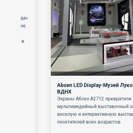
а»
,
в
Absen LED Display-Музей Лукойл в
ВДНХ
Экраны Абсен A2712 превратили
мультимедийный выставочный зал в
веселую и интерактивную выставку для
посетителей всех возрастов