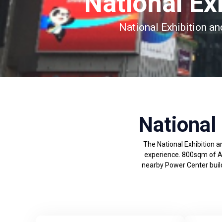
National Ex
National Exhibition a
National
The National Exhibition 
experience. 800sqm of Ab
nearby Power Center buildi