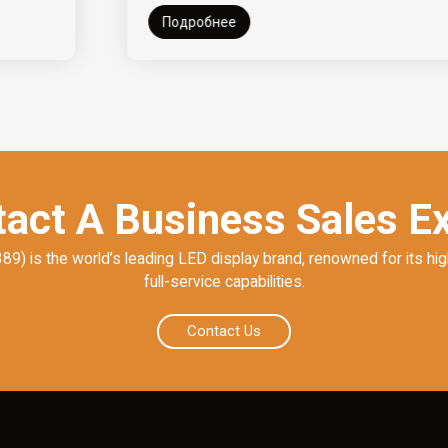
Подробнее
act A Business Sales E
) is the world’s leading LED display brand, renowned for its hig
full-service capabilities.
Contact Us