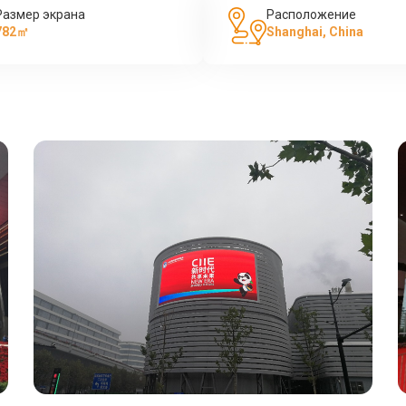
Размер экрана
Расположение
782㎡
Shanghai, China