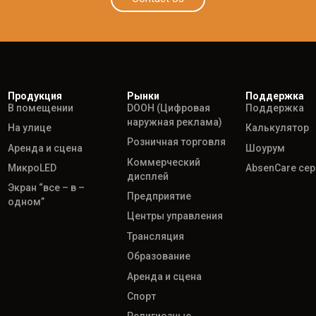
Продукция
Рынки
Поддержка
В помещении
DOOH (Цифровая
Поддержка
наружная реклама)
На улице
Калькулятор
Розничная торговля
Аренда и сцена
Шоурум
Коммерческий
МикроLED
AbsenCare се
дисплей
Экран “все – в –
Предприятие
одном”
Центры управления
Трансляция
Образование
Аренда и сцена
Спорт