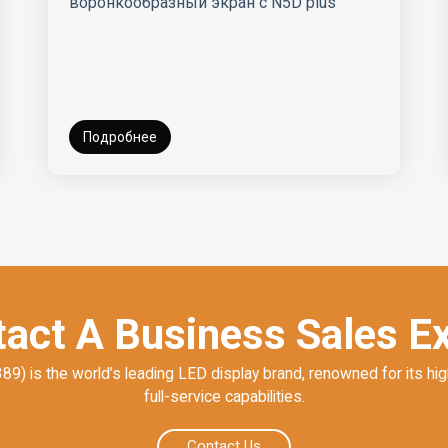
единоборств» в Сочи 2022г
Абсен предлагает идеальное решение
для «Академия единоборств»
Подробнее
act A Business Sales E
) is the world’s leading LED display brand, renowned for its hig
full-service capabilities.
Contact Us