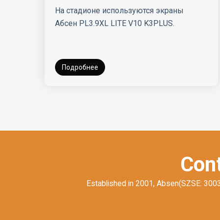
воронкообразный экран с N5D plus
Подробнее
Cont
Established in 2001, Absen(SZSE: 300389