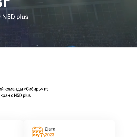
3г
 N5D plus
ой команды «Сибирь» из
ран с N5D plus
Дата
2023