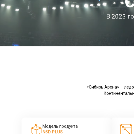
С
В 2023 г
«Сибирь Арена» — ледо
Континентальн
Модель продукта
N5D PLUS