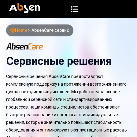
П
е
р
е
Home
>
AbsenCare сервис
й
т
и
Сервисные решения
к
с
Сервисные решения AbsenCare предоставляют
у
комплексную поддержку на протяжении всего жизненного
т
цикла светодиодных дисплеев. Мы работаем на основе
и
глобальной сервисной сети и стандартизированных
процессов, наши команды специалистов обеспечивают
быстрое реагирование и предлагают индивидуальные
решения, которые значительно повышают стабильность
оборудования и оптимизируют эксплуатационные расходы.