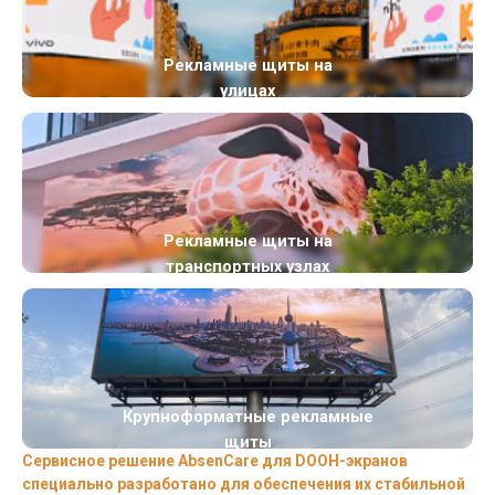
Рекламные щиты на
улицах
Рекламные щиты на
транспортных узлах
Крупноформатные рекламные
щиты
Сервисное решение AbsenCare для DOOH-экранов
специально разработано для обеспечения их стабильной